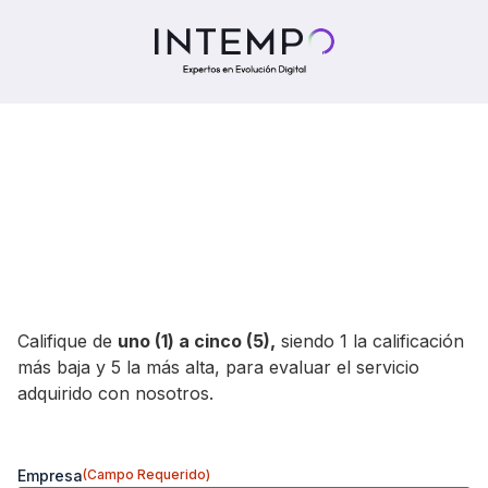
En
INTEMPO SAS
, valoramos su opinión para mejorar
nuestros productos y servicios. Esta encuesta, que tomará
menos de 3 minutos, es completamente confidencial y nos
ayudará a seguir superando sus expectativas.
¡Gracias por su confianza!
Califique de
uno (1) a cinco (5),
siendo 1 la calificación
más baja y 5 la más alta, para evaluar el servicio
adquirido con nosotros.
Empresa
(Campo Requerido)